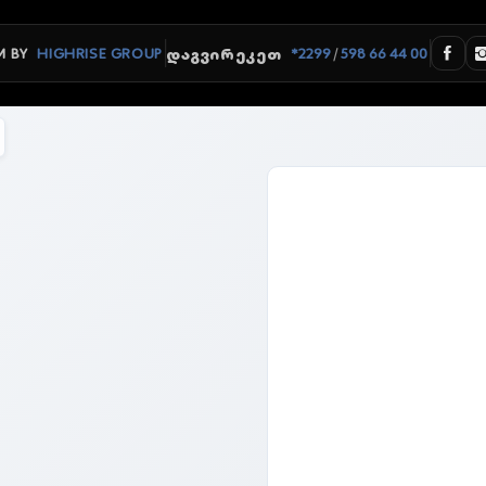
/
 BY
HIGHRISE GROUP
*2299
598 66 44 00
ᲓᲐᲒᲕᲘᲠᲔᲙᲔᲗ