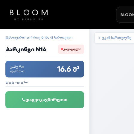
BLOOM
მთავარი
აირჩიე ბინა
-2 სართული
›
›
უკან სართულზე
პარკინგი N16
ᲒᲐᲧᲘᲓᲣᲚᲘ
16.6
ᲯᲐᲛᲣᲠᲘ
მ²
ᲤᲐᲠᲗᲘ
ᲓᲔᲢᲐᲚᲔᲑᲘ
დაგვიკავშირდით