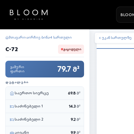
BLOOM
მთავარი
აირჩიე ბინა
4 სართული
›
›
უკან სართულზე
C-72
ᲒᲐᲧᲘᲓᲣᲚᲘ
79.7
ᲯᲐᲛᲣᲠᲘ
მ²
ᲤᲐᲠᲗᲘ
ᲓᲔᲢᲐᲚᲔᲑᲘ
საერთო სივრცე
69.8
მ²
საძინებელი 1
14.3
მ²
საძინებელი 2
9.2
მ²
აივანი
9.9
მ²