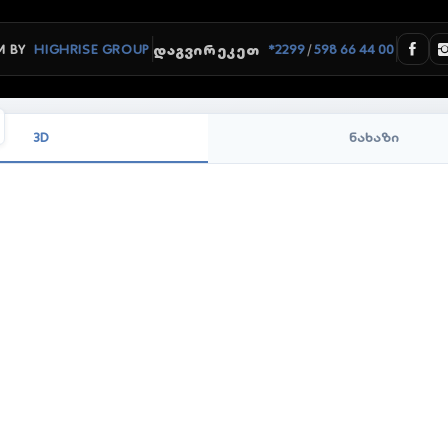
/
 BY
HIGHRISE GROUP
*2299
598 66 44 00
ᲓᲐᲒᲕᲘᲠᲔᲙᲔᲗ
3D
ნახაზი