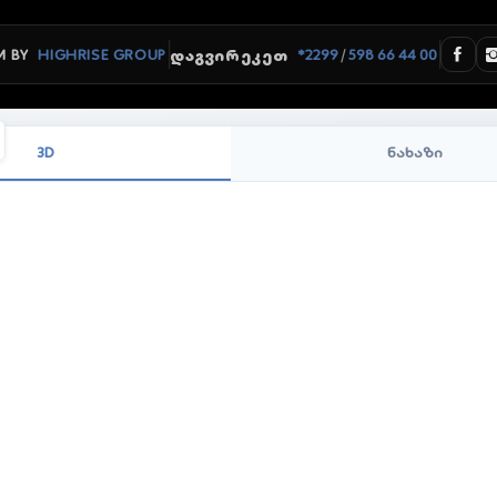
/
 BY
HIGHRISE GROUP
*2299
598 66 44 00
ᲓᲐᲒᲕᲘᲠᲔᲙᲔᲗ
3D
ნახაზი