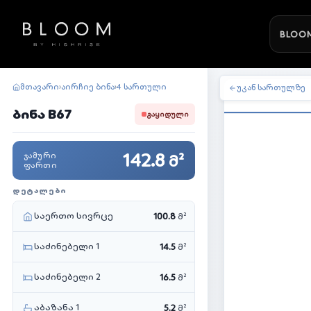
BLOOM
მთავარი
აირჩიე ბინა
4 სართული
›
›
უკან სართულზე
ბინა B67
ᲒᲐᲧᲘᲓᲣᲚᲘ
142.8
ᲯᲐᲛᲣᲠᲘ
მ²
ᲤᲐᲠᲗᲘ
ᲓᲔᲢᲐᲚᲔᲑᲘ
საერთო სივრცე
100.8
მ²
საძინებელი 1
14.5
მ²
საძინებელი 2
16.5
მ²
აბაზანა 1
5.2
მ²