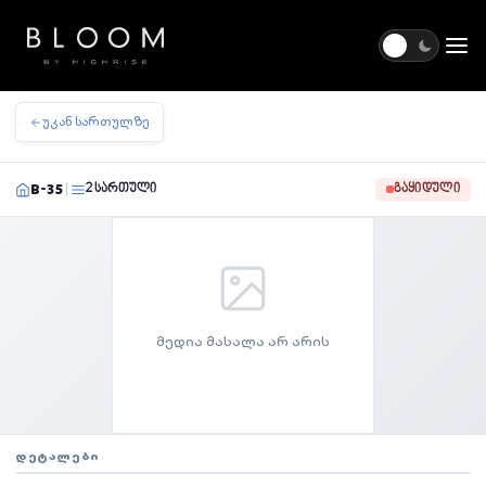
Togg
უკან სართულზე
B-35
2 სართული
ᲒᲐᲧᲘᲓᲣᲚᲘ
|
მედია მასალა არ არის
ᲓᲔᲢᲐᲚᲔᲑᲘ