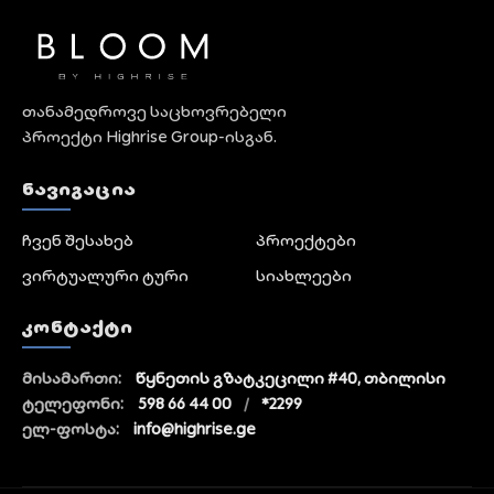
თანამედროვე საცხოვრებელი
პროექტი Highrise Group-ისგან.
ᲜᲐᲕᲘᲒᲐᲪᲘᲐ
ჩვენ შესახებ
პროექტები
ვირტუალური ტური
სიახლეები
ᲙᲝᲜᲢᲐᲥᲢᲘ
მისამართი:
წყნეთის გზატკეცილი #40, თბილისი
ტელეფონი:
598 66 44 00
/
*2299
ელ-ფოსტა:
info@highrise.ge