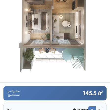
ᲯᲐᲛᲣᲠᲘ
145.5
მ²
ᲤᲐᲠᲗᲘ