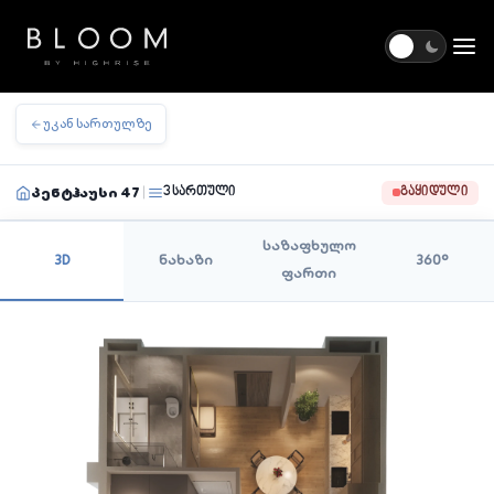
Togg
უკან სართულზე
პენტჰაუსი 47
3 სართული
ᲒᲐᲧᲘᲓᲣᲚᲘ
|
საზაფხულო
3D
ნახაზი
360°
ფართი