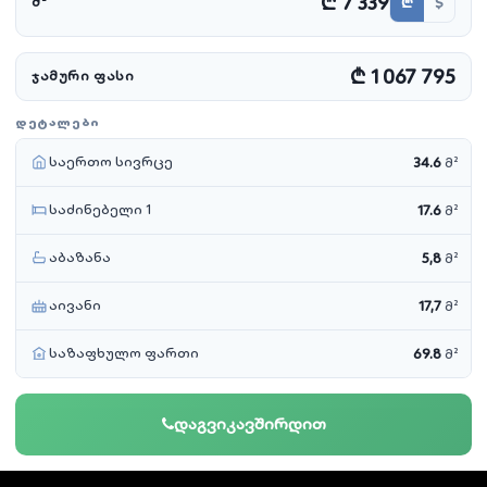
₾ 7 339
₾
$
Მ²
₾ 1 067 795
ᲯᲐᲛᲣᲠᲘ ᲤᲐᲡᲘ
ᲓᲔᲢᲐᲚᲔᲑᲘ
საერთო სივრცე
34.6
მ²
საძინებელი 1
17.6
მ²
აბაზანა
5,8
მ²
აივანი
17,7
მ²
საზაფხულო ფართი
69.8
მ²
დაგვიკავშირდით