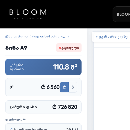
BLOOM
მთავარი
აირჩიე ბინა
1 სართული
›
›
უკან სართულზე
ბინა A9
ᲒᲐᲧᲘᲓᲣᲚᲘ
110.8
ᲯᲐᲛᲣᲠᲘ
მ²
ᲤᲐᲠᲗᲘ
₾ 6 560
₾
$
Მ²
₾ 726 820
ᲯᲐᲛᲣᲠᲘ ᲤᲐᲡᲘ
ᲓᲔᲢᲐᲚᲔᲑᲘ
საერთო სივრცე
29.5