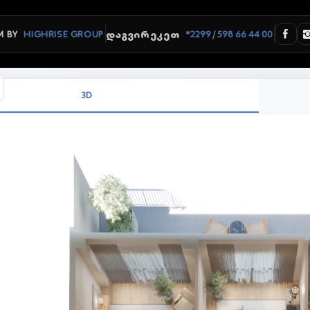
/
 BY
HIGHRISE GROUP
*2299
598 66 44 00
ᲓᲐᲒᲕᲘᲠᲔᲙᲔᲗ
3D