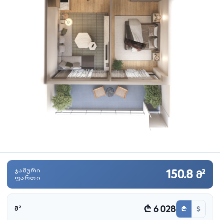
ᲯᲐᲛᲣᲠᲘ
150.8
მ²
ᲤᲐᲠᲗᲘ
₾ 6 028
₾
$
Მ²