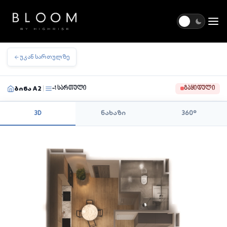
Togg
უკან სართულზე
ბინა A2
-1 სართული
ᲒᲐᲧᲘᲓᲣᲚᲘ
|
3D
ნახაზი
360°